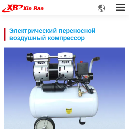

Электрический переносной
воздушный компрессор