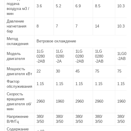
подача
3.6
5.2
6.9
8.5
10.3
воздуха м3 /
мин
Давление
нагнетания
8
7
7
14
10.3
бар
Метод
Ветровое охлаждение
охлаждения
1LG
1LG
1LG
1LG
Модель
1LG028
0280
0280
0280
0280
двигателя
-2AB
-2AB
-2A
-2AB
-2AB
Мощность
22
30
45
75
75
двигателя кВт
Фактор
1.15
1.15
1.15
1.15
1.15
обслуживания
Скорость
вращения
2960
1960
2960
2960
1960
двигателя об/
мин
Напряжение
380/
380/
380/
380/
380/
В/Ф/Гц
3/50
3/50
3/50
3/50
3/50
Содержание