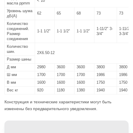
< 10
масла ppmm
Уровень шума
62
65
68
73
73
дБ(A)
Количество
соединений.
1-11/2" 3-
1-11/2"
1-1 1/2"
1-1 1/2"
1-1 1/2"
Размер
3/4"
3-3/4"
соединения
Количество
шин.
2X6.50-12
Размер шины
Д мм
2980
3600
3600
3800
3800
Ш мм
1700
1700
1700
1986
1986
В мм
1600
1600
1600
1750
1750
Вес кг
920
1180
1380
1940
1940
Конструкция и технические характеристики могут быть
изменены без предварительного уведомления.