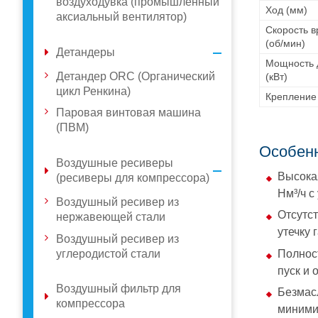
воздуходувка (промышленный
Ход (мм)
аксиальный вентилятор)
Скорость 
(об/мин)
Детандеры
Мощность 
Детандер ORC (Органический
(кВт)
цикл Ренкина)
Крепление
Паровая винтовая машина
(ПВМ)
Особен
Воздушные ресиверы
Высока
(ресиверы для компрессора)
Нм³/ч с
Воздушный ресивер из
Отсутс
нержавеющей стали
утечку 
Воздушный ресивер из
углеродистой стали
Полнос
пуск и 
Воздушный фильтр для
Безмас
компрессора
миними