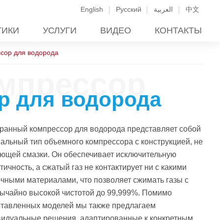
English
Русский
العربية
中文
ТИКИ
УСЛУГИ
ВИДЕО
КОНТАКТЫ
сор для водорода
мпрессор
р для водорода
ранный компрессор для водорода представляет собой
альный тип объемного компрессора с конструкцией, не
ющей смазки. Он обеспечивает исключительную
тичность, а сжатый газ не контактирует ни с какими
чными материалами, что позволяет сжимать газы с
ычайно высокой чистотой до 99,999%. Помимо
ставленных моделей мы также предлагаем
видуальные решения, адаптированные к конкретным