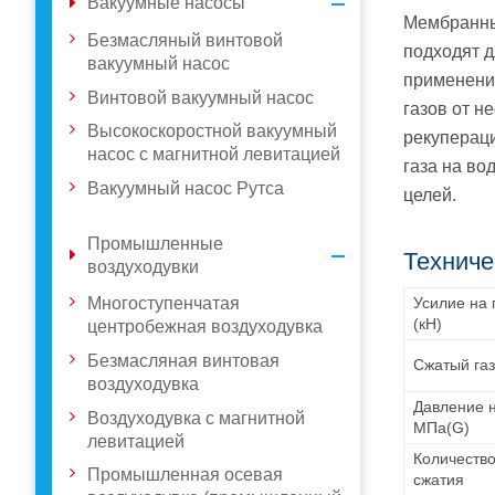
Вакуумные насосы
Мембранные
Безмасляный винтовой
подходят 
вакуумный насос
применения
Винтовой вакуумный насос
газов от н
Высокоскоростной вакуумный
рекупераци
насос с магнитной левитацией
газа на во
Вакуумный насос Рутса
целей.
Промышленные
Техниче
воздуходувки
Усилие на
Многоступенчатая
(кН)
центробежная воздуходувка
Безмасляная винтовая
Сжатый га
воздуходувка
Давление 
Воздуходувка с магнитной
МПа(G)
левитацией
Количество
Промышленная осевая
сжатия