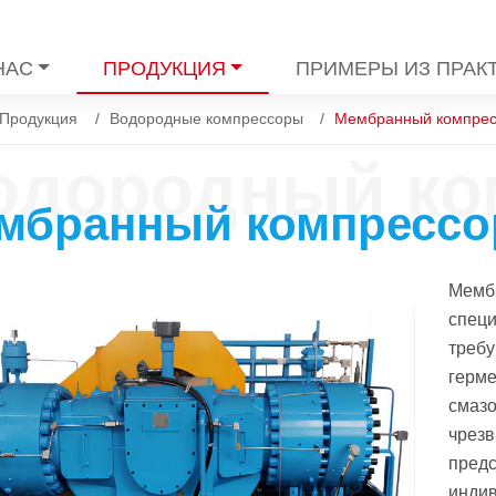
НАС
ПРОДУКЦИЯ
ПРИМЕРЫ ИЗ ПРАК
Продукция
Водородные компрессоры
Мембранный компрес
одородный ко
мбранный компрессо
Мемб
специ
требу
герме
смазо
чрезв
пред
инди