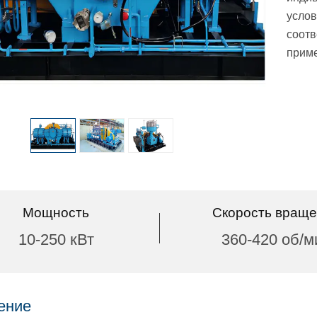
услов
соотв
прим
Мощность
Скорость вращ
10-250 кВт
360-420 об/м
ение