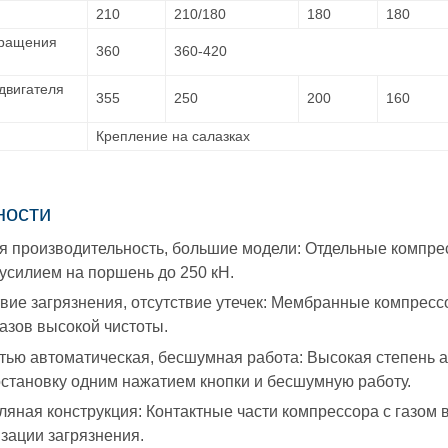
210
210/180
180
180
вращения
360
360-420
двигателя
355
250
200
160
Крепление на салазках
ности
я производительность, большие модели: Отдельные компрес
 усилием на поршень до 250 кН.
твие загрязнения, отсутствие утечек: Мембранные компрес
газов высокой чистоты.
тью автоматическая, бесшумная работа: Высокая степень 
остановку одним нажатием кнопки и бесшумную работу.
ляная конструкция: Контактные части компрессора с газом
зации загрязнения.