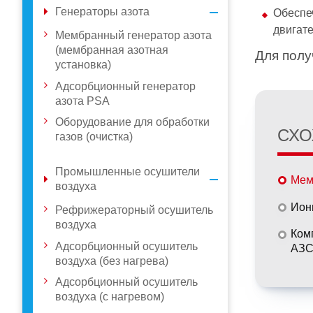
Генераторы азота
Обеспе
двигате
Мембранный генератор азота
(мембранная азотная
Для полу
установка)
Адсорбционный генератор
азота PSA
Оборудование для обработки
СХО
газов (очистка)
Промышленные осушители
Мем
воздуха
Ион
Рефрижераторный осушитель
воздуха
Ком
Адсорбционный осушитель
АЗ
воздуха (без нагрева)
Адсорбционный осушитель
воздуха (с нагревом)