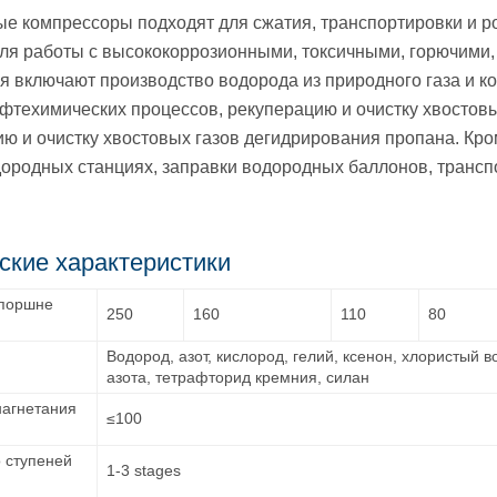
 компрессоры подходят для сжатия, транспортировки и ро
для работы с высококоррозионными, токсичными, горючими
 включают производство водорода из природного газа и ко
ефтехимических процессов, рекуперацию и очистку хвостовы
ю и очистку хвостовых газов дегидрирования пропана. Кр
дородных станциях, заправки водородных баллонов, транс
ские характеристики
 поршне
250
160
110
80
Водород, азот, кислород, гелий, ксенон, хлористый
з
азота, тетрафторид кремния, силан
нагнетания
≤100
 ступеней
1-3 stages