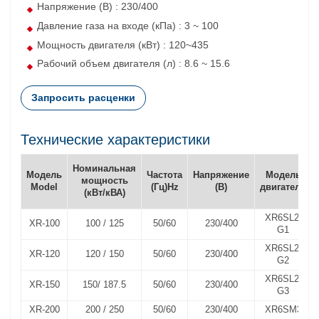
Напряжение (В) : 230/400
Давление газа на входе (кПа) : 3 ~ 100
Мощность двигателя (кВт) : 120~435
Рабочий объем двигателя (л) : 8.6 ~ 15.6
Запросить расценки
Технические характеристики
Номинальная
Модель
Частота
Напряжение
Модель
мощность
Model
(Гц)Hz
(В)
двигателя
(кВт/кВА)
XR6SL2-
XR-100
100 / 125
50/60
230/400
G1
XR6SL2-
XR-120
120 / 150
50/60
230/400
G2
XR6SL2-
XR-150
150/ 187.5
50/60
230/400
G3
XR-200
200 / 250
50/60
230/400
XR6SM3