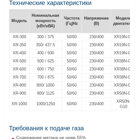
Технические характеристики
Номинальная
Частота
Напряжение
Модель
Модель
мощность
(Гц)Hz
(В)
двигателя
(кВт/кВА)
XR-300
300 / 375
50/60
230/400
XR19N-G1
XR-350
350/ 437.5
50/60
230/400
XR19N-G3
XR-400
400 / 500
50/60
230/400
XR19N-G4
XR-500
500 / 625
50/60
230/400
XR38N-G5
XR-600
600 / 750
50/60
230/400
XR38N-G6
XR-700
700 / 875
50/60
230/400
XR38N-G7
XR-800
800/ 1000
50/60
230/400
XR38N-G8
XR-900
900/ 1125
50/60
230/400
XR50N-G9
XR50N-
XR-1000
1000/1250
50/60
230/400
G10
Требования к подаче газа
Содержание метана не ниже 55%