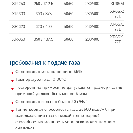
XR-250
250 / 312.5
50/60
230/400
XR6SM4
XR6SX1-
XR-300
300 / 375
50/60
230/400
77D
XR6SX1-
XR-320
320 / 400
50/60
230/400
77D
XR6SX1-
XR-350
350 / 437.5
50/60
230/400
77D
Требования к подаче газа
Содержание метана не ниже 55%
Температура газа: 0-30°C
Посторонние примеси не допускаются; размер частиц
примесей должен быть менее 5 мкм
Содержание воды не более 20 г/Нм³
Теплотворная способность газа ≥5500 ккал/м³; при
использовании газа с низкой теплотворной
способностью мощность установки может немного
снизиться