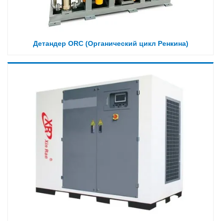
Детандер ORC (Органический цикл Ренкина)