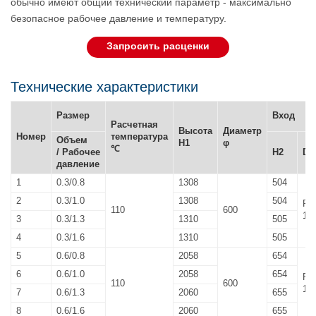
обычно имеют общий технический параметр - максимально
безопасное рабочее давление и температуру.
Запросить расценки
Технические характеристики
Размер
Вход
Расчетная
Высота
Диаметр
Номер
температура
Объем
H1
φ
℃
/ Рабочее
H2
DN
давление
1
0.3/0.8
1308
504
2
0.3/1.0
1308
504
Rp
110
600
1/2
3
0.3/1.3
1310
505
4
0.3/1.6
1310
505
5
0.6/0.8
2058
654
6
0.6/1.0
2058
654
Rp
110
600
1/2
7
0.6/1.3
2060
655
8
0.6/1.6
2060
655