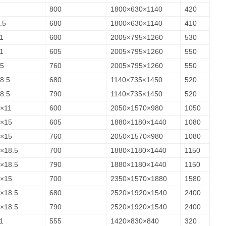
800
1800×630×1140
420
.5
680
1800×630×1140
410
1
600
2005×795×1260
530
1
605
2005×795×1260
550
5
760
2005×795×1260
550
8.5
680
1140×735×1450
520
8.5
790
1140×735×1450
520
×11
600
2050×1570×980
1050
×15
605
1880×1180×1440
1080
×15
760
2050×1570×980
1080
×18.5
700
1880×1180×1440
1150
×18.5
790
1880×1180×1440
1150
×15
700
2350×1570×1880
1580
×18.5
680
2520×1920×1540
2400
×18.5
790
2520×1920×1540
2400
1
555
1420×830×840
320