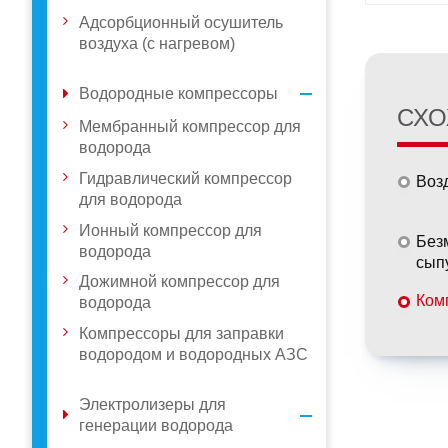
Адсорбционный осушитель
воздуха (с нагревом)
Водородные компрессоры
СХО
Мембранный компрессор для
водорода
Гидравлический компрессор
Воз
для водорода
Ионный компрессор для
Без
водорода
сып
Дожимной компрессор для
Ком
водорода
Компрессоры для заправки
водородом и водородных АЗС
Электролизеры для
генерации водорода