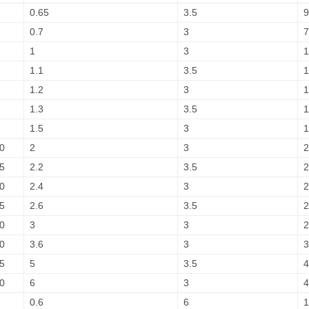
0.65
3.5
9
0.7
3
7
1
3
1
1.1
3.5
1
1.2
3
1
1.3
3.5
1
1.5
3
1
0
2
3
2
5
2.2
3.5
2
0
2.4
3
2
5
2.6
3.5
2
0
3
3
2
0
3.6
3
3
5
5
3.5
4
0
6
3
4
0.6
6
1