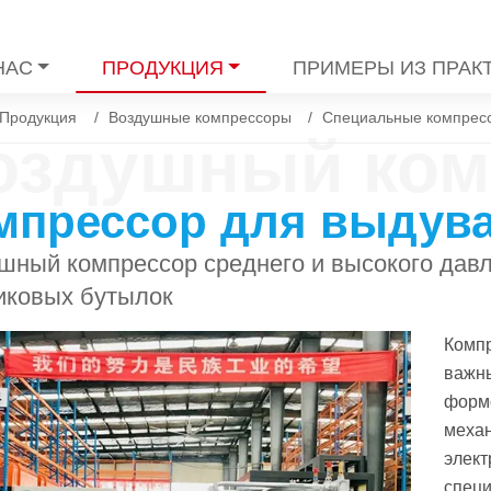
НАС
ПРОДУКЦИЯ
ПРИМЕРЫ ИЗ ПРАК
Продукция
Воздушные компрессоры
Специальные компрес
оздушный ком
мпрессор для выдув
шный компрессор среднего и высокого дав
иковых бутылок
Компр
важн
форм
механ
элект
специ