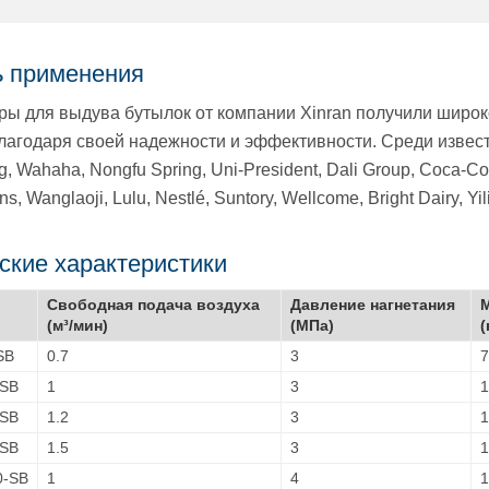
ь применения
ы для выдува бутылок от компании Xinran получили широк
лагодаря своей надежности и эффективности. Среди извест
, Wahaha, Nongfu Spring, Uni-President, Dali Group, Coca-Col
s, Wanglaoji, Lulu, Nestlé, Suntory, Wellcome, Bright Dairy, Yil
ские характеристики
Свободная подача воздуха
Давление нагнетания
(м³/мин)
(МПа)
(
SB
0.7
3
7
-SB
1
3
1
-SB
1.2
3
1
-SB
1.5
3
1
0-SB
1
4
1