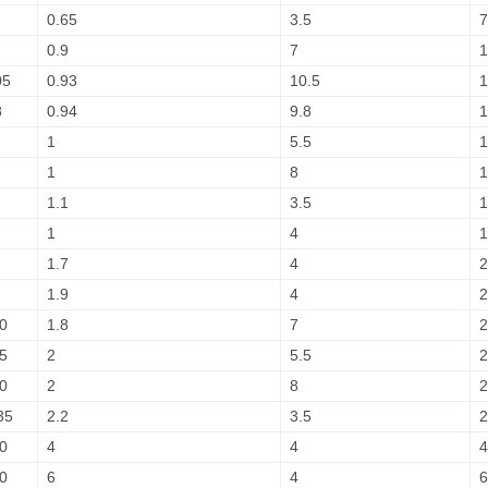
0.65
3.5
7
0.9
7
1
05
0.93
10.5
1
8
0.94
9.8
1
1
5.5
1
1
8
1
1.1
3.5
1
1
4
1
1.7
4
2
1.9
4
2
0
1.8
7
2
5
2
5.5
2
0
2
8
2
35
2.2
3.5
2
0
4
4
4
0
6
4
6