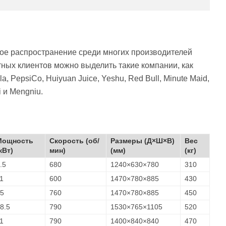
ое распространение среди многих производителей
ных клиентов можно выделить такие компании, как
a, PepsiCo, Huiyuan Juice, Yeshu, Red Bull, Minute Maid,
i и Mengniu.
Мощность
Скорость (об/
Размеры (Д×Ш×В)
Вес
кВт)
мин)
(мм)
(кг)
.5
680
1240×630×780
310
1
600
1470×780×885
430
5
760
1470×780×885
450
8.5
790
1530×765×1105
520
1
790
1400×840×840
470