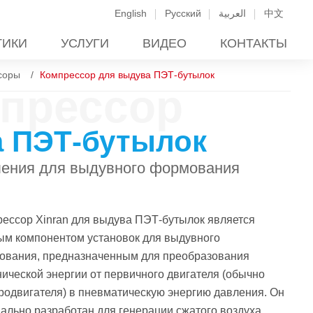
English
Русский
العربية
中文
ТИКИ
УСЛУГИ
ВИДЕО
КОНТАКТЫ
соры
Компрессор для выдува ПЭТ-бутылок
прессор
а ПЭТ-бутылок
ления для выдувного формования
ессор Xinran для выдува ПЭТ-бутылок является
ым компонентом установок для выдувного
ования, предназначенным для преобразования
ической энергии от первичного двигателя (обычно
родвигателя) в пневматическую энергию давления. Он
ально разработан для генерации сжатого воздуха,