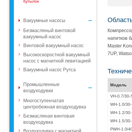
бутылок
Област
Вакуумные насосы
Безмасляный винтовой
Компрессор
вакуумный насос
напитков б
Винтовой вакуумный насос
Master Kong
7UP, Watson
Высокоскоростной вакуумный
насос с магнитной левитацией
Вакуумный насос Рутса
Техниче
Промышленные
Модель
воздуходувки
VH-0.7/30-
Многоступенчатая
WH-1.0/30
центробежная воздуходувка
WH-1.2/30
Безмасляная винтовая
WH-1.5/30
воздуходувка
PWH-1.0/4
Воздуходувка с магнитной