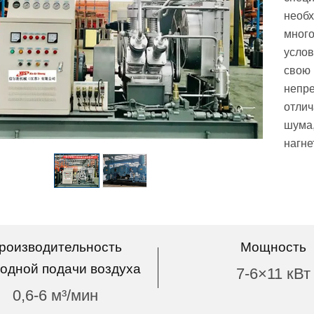
необх
много
услов
свою 
непре
отлич
шума
нагне
роизводительность
Мощность
одной подачи воздуха
7-6×11 кВт
0,6-6 м³/мин