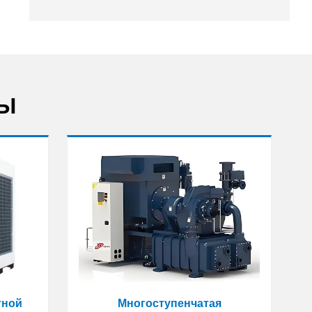
ТЫ
тной
Многоступенчатая