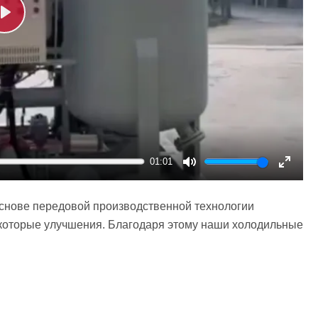
Play
01:01
Mute
Enter
fullsc
снове передовой производственной технологии
екоторые улучшения. Благодаря этому наши холодильные