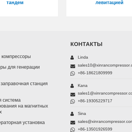
тандем
левитацией
КОНТАКТЫ
 компрессоры
Linda
sales10@xinrancompressor
ры для генерации
+86-18621809999
 заправочная станция
Kana
sales1@xinrancompressor.
я система
+86-19305229717
рования на магнитных
х
Sina
sales@xinrancompressor.co
ераторная установка
+86-13501926599