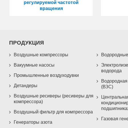
регулируемой частотой
вращения
ПРОДУКЦИЯ
Воздушные компрессоры
Водородные
Вакуумные насосы
Электролизе
водорода
Промышленные воздуходувки
Водородная
Детандеры
(ВЗС)
Воздушные ресиверы (ресиверы для
Центральна
компрессора)
кондициони
подшипника
Воздушный фильтр для компрессора
Газовая ген
Генераторы азота