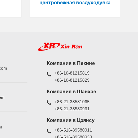
центробежная воздуходувка
Компания в Пекине
.com
+86-10-81215819
+86-10-81215829
Компания в Шанхае
com
+86-21-33581065
+86-21-33580961
Компания в Цзянсу
m
+86-516-89580911
+86-516-89580933