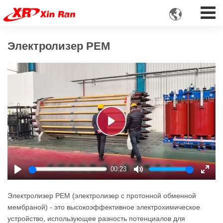

Электролизер PEM
Play
00:23
Play
Mute
Enter
fulls
Электролизер PEM (электролизер с протонной обменной
мембраной) - это высокоэффективное электрохимическое
устройство, использующее разность потенциалов для